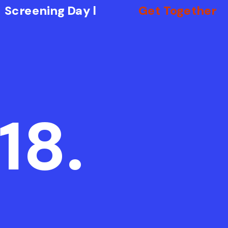
Screening Day l
Get Together
18.