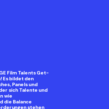
GE Film Talents Get-
 Es bildet den
ches, Panels und
der sich Talente und
n wie
d die Balance
forderungen stehen