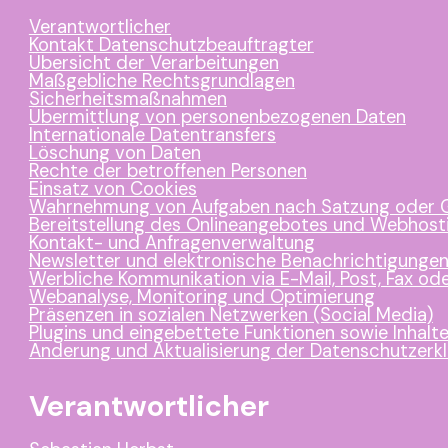
Löschung von Daten
Rechte der betroffenen Personen
Einsatz von Cookies
Wahrnehmung von Aufgaben nach Satzung oder Geschäftsordnu
Bereitstellung des Onlineangebotes und Webhosting
Kontakt- und Anfragenverwaltung
Newsletter und elektronische Benachrichtigungen
Werbliche Kommunikation via E-Mail, Post, Fax oder Telefon
Webanalyse, Monitoring und Optimierung
Präsenzen in sozialen Netzwerken (Social Media)
Plugins und eingebettete Funktionen sowie Inhalte
Änderung und Aktualisierung der Datenschutzerklärung
Verantwortlicher
Sebastian Herbst
Das Kollaborativ gUG (haftungsbeschränkt)
Marlene-Dietrich-Allee 11
14482 Potsdam
E-Mail-Adresse:
seb@daskollaborativ.de
Impressum:
encouragefilmtalents.com/impressum
Kontakt Datenschutzbeauftragter
seb@daskollaborativ.de